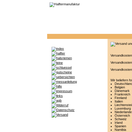
Versandkosten 
Versandkosten 
Versandkosten 
Wir beliefern f
Deutschlan
Belgien
Dänemark
Frankreich
Finnland
Italien
Liechtenste
Luxemburg
Niederlande
Österreich
Schweiz
Irland
Spanien
Namibia