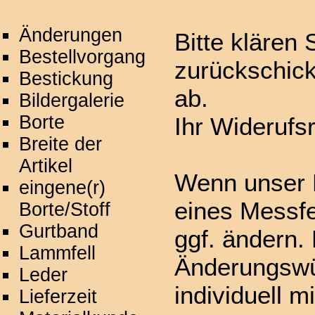
Änderungen
Bitte klären 
Bestellvorgang
zurückschic
Bestickung
ab.
Bildergalerie
Borte
Ihr Widerufsr
Breite der
Artikel
Wenn unser H
eingene(r)
eines Messfe
Borte/Stoff
Gurtband
ggf. ändern. 
Lammfell
Änderungswü
Leder
individuell m
Lieferzeit